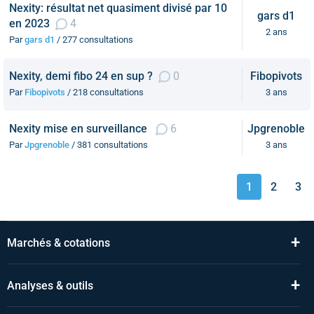
Nexity: résultat net quasiment divisé par 10
gars d1
en 2023
4
2 ans
Par
gars d1
/ 277 consultations
Nexity, demi fibo 24 en sup ?
0
Fibopivots
Par
Fibopivots
/ 218 consultations
3 ans
Nexity mise en surveillance
6
Jpgrenoble
Par
Jpgrenoble
/ 381 consultations
3 ans
1
2
3
+
Marchés & cotations
+
Analyses & outils