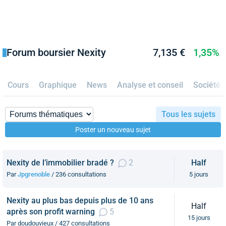
Forum boursier Nexity
7,135 €
1,35%
Cours
Graphique
News
Analyse et conseil
Société
Tous les sujets
Poster un nouveau sujet
Nexity de l’immobilier bradé ?
2
Half
Par
Jpgrenoble
/ 236 consultations
5 jours
Nexity au plus bas depuis plus de 10 ans
Half
après son profit warning
5
15 jours
Par doudouvieux / 427 consultations