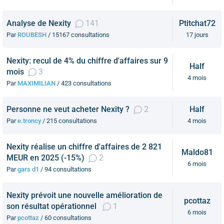
Analyse de Nexity
141
Ptitchat72
Par
ROUBESH
/ 15167 consultations
17 jours
Nexity: recul de 4% du chiffre d'affaires sur 9
Half
mois
3
4 mois
Par
MAXIMILIAN
/ 423 consultations
Personne ne veut acheter Nexity ?
2
Half
Par
e.troncy
/ 215 consultations
4 mois
Nexity réalise un chiffre d'affaires de 2 821
Maldo81
MEUR en 2025 (-15%)
2
6 mois
Par
gars d1
/ 94 consultations
Nexity prévoit une nouvelle amélioration de
pcottaz
son résultat opérationnel
1
6 mois
Par
pcottaz
/ 60 consultations