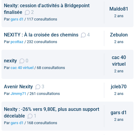
Nexity: cession d'activités à Bridgepoint
Maldo81
finalisée
2
2 ans
Par
gars d1
/ 117 consultations
NEXITY : À la croisée des chemins
4
Zebulon
Par
pcottaz
/ 232 consultations
2 ans
cac 40
nexity
0
virtuel
Par
cac 40 virtuel
/ 68 consultations
2 ans
Avenir Nexity
3
jcleb70
Par
Jimmy71
/ 261 consultations
2 ans
Nexity : -26% vers 9,80E, plus aucun support
gars d1
décelable
1
2 ans
Par
gars d1
/ 168 consultations