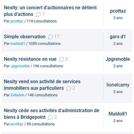
Nexity: un concert d'actionnaires ne détient
pcottaz
plus d'actions
1
2 ans
Par
pcottaz
/ 119 consultations
Simple observation
17
gars d1
Par
maldo81
/ 1059 consultations
2 ans
Nexity résistance en vue
0
Jpgrenoble
Par
Jpgrenoble
/ 196 consultations
2 ans
Nexity vend son activité de services
lionelcamy
immobiliers aux particuliers
2
2 ans
Par
Zebulon
/ 146 consultations
Nexity cède ses activités d'administration de
Maldo81
biens à Bridgepoint
2
2 ans
Par
pcottaz
/ 99 consultations