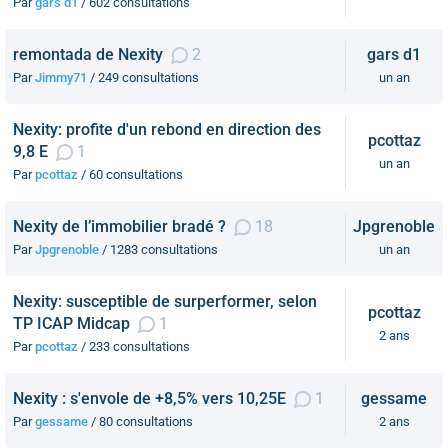
Par
gars d1
/ 602 consultations
remontada de Nexity
2
gars d1
Par
Jimmy71
/ 249 consultations
un an
Nexity: profite d'un rebond en direction des
pcottaz
9,8 E
1
un an
Par
pcottaz
/ 60 consultations
Nexity de l’immobilier bradé ?
18
Jpgrenoble
Par
Jpgrenoble
/ 1283 consultations
un an
Nexity: susceptible de surperformer, selon
pcottaz
TP ICAP Midcap
1
2 ans
Par
pcottaz
/ 233 consultations
Nexity : s'envole de +8,5% vers 10,25E
1
gessame
Par
gessame
/ 80 consultations
2 ans