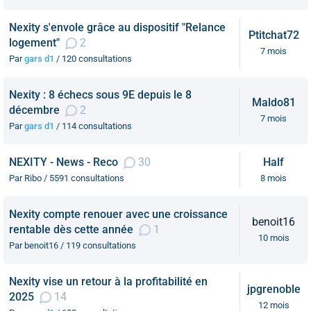
Nexity s'envole grâce au dispositif "Relance
Ptitchat72
logement"
2
7 mois
Par
gars d1
/ 120 consultations
Nexity : 8 échecs sous 9E depuis le 8
Maldo81
décembre
2
7 mois
Par
gars d1
/ 114 consultations
NEXITY - News - Reco
30
Half
Par Ribo / 5591 consultations
8 mois
Nexity compte renouer avec une croissance
benoit16
rentable dès cette année
1
10 mois
Par benoit16 / 119 consultations
Nexity vise un retour à la profitabilité en
jpgrenoble
2025
14
12 mois