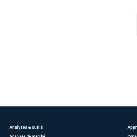
Analyses & outils
Appr
Analyses de marché
Cons