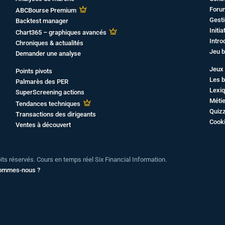
Foru
ABCBourse Premium
Gesti
Backtest manager
Initi
Chart365 – graphiques avancés
Intro
Chroniques & actualités
Jeu b
Demander une analyse
Jeux 
Points pivots
Les b
Palmarès des PER
Lexiq
SuperScreening actions
Métie
Tendances techniques
Quiz
Transactions des dirigeants
Cook
Ventes à découvert
oits réservés. Cours en temps réel Six Financial Information.
sommes-nous ?