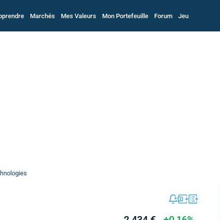
pprendre
Marchés
Mes Valeurs
Mon Portefeuille
Forum
Jeu
hnologies
2,434 €
+0,16%