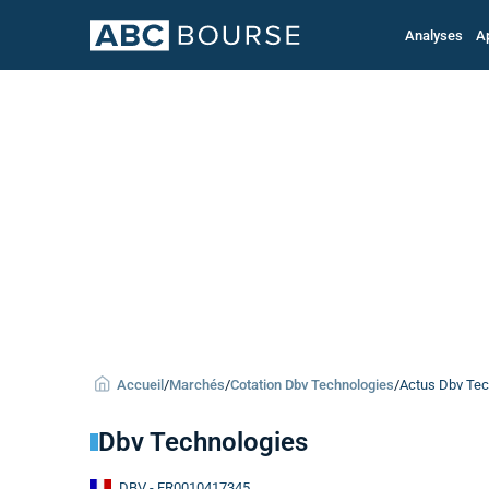
Analyses
A
Accueil
/
Marchés
/
Cotation Dbv Technologies
/
Actus Dbv Tec
Dbv Technologies
DBV
- FR0010417345