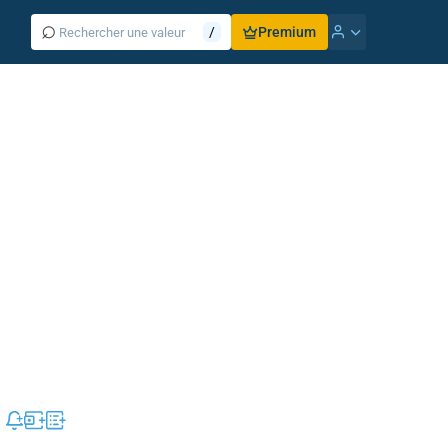
⌕
/
Premium