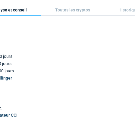
yse et conseil
Toutes les cryptos
Historiq
0 jours.
 jours.
0 jours.
linger
e.
cateur CCI