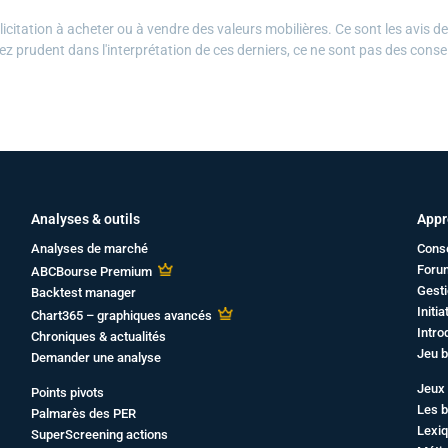
citation à acheter ou à vendre des valeurs mobilières. Ce sont les avis d
ez prudent dans l'interprétation de ces derniers, ce ne sont pas des conse
Analyses & outils
Appr
Analyses de marché
Cons
Foru
ABCBourse Premium
Gesti
Backtest manager
Initi
Chart365 – graphiques avancés
Intro
Chroniques & actualités
Jeu b
Demander une analyse
Jeux 
Points pivots
Les b
Palmarès des PER
Lexiq
SuperScreening actions