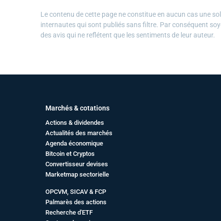
Le contenu de cette page ne constitue en aucun cas une solli
internautes qui sont publiés sans filtre. Par conséquent soy
des avis qui ne reflétent que les sentiments de leur auteur.
Marchés & cotations
Actions & dividendes
Actualités des marchés
Agenda économique
Bitcoin et Cryptos
Convertisseur devises
Marketmap sectorielle
OPCVM, SICAV & FCP
Palmarès des actions
Recherche d'ETF