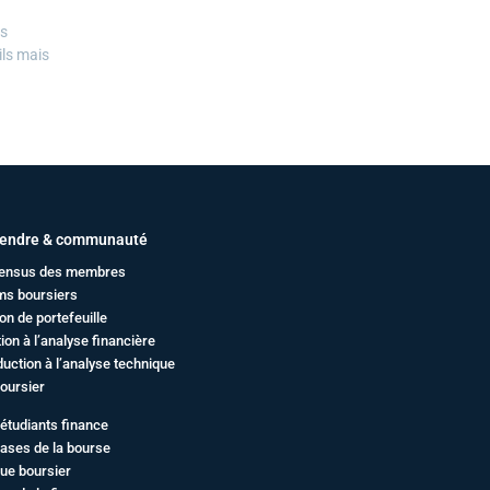
es
ils mais
endre & communauté
ensus des membres
ms boursiers
on de portefeuille
ation à l’analyse financière
duction à l’analyse technique
oursier
étudiants finance
ases de la bourse
ue boursier