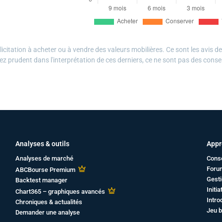
citation à acheter ou à vendre des valeurs mobilières. Ce sont les avis d
ez prudent dans l'interprétation de ces derniers, ce ne sont pas des conse
Analyses & outils
Appr
Analyses de marché
Cons
Foru
ABCBourse Premium
Gesti
Backtest manager
Initi
Chart365 – graphiques avancés
Intro
Chroniques & actualités
Jeu b
Demander une analyse