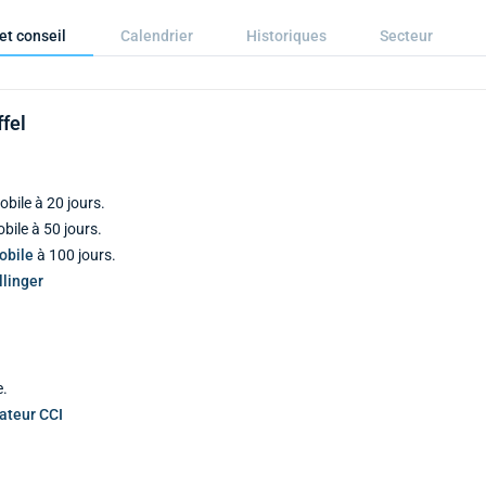
et conseil
Calendrier
Historiques
Secteur
ffel
bile à 20 jours.
ile à 50 jours.
obile
à 100 jours.
linger
e.
cateur CCI