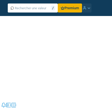
⌕
/
Premium