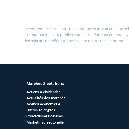
Le contenu de cette page ne constitue en aucun cas une solli
internautes qui sont publiés sans filtre. Par conséquent soy
des avis qui ne reflétent que les sentiments de leur auteur.
Marchés & cotations
Actions & dividendes
Actualités des marchés
Agenda économique
Bitcoin et Cryptos
Convertisseur devises
Marketmap sectorielle