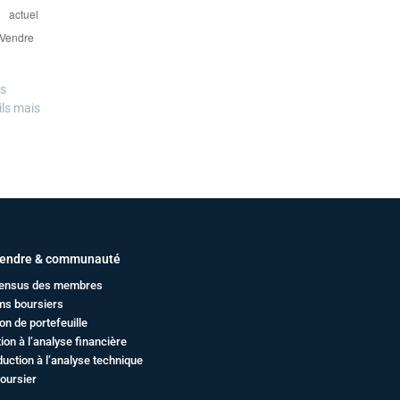
es
ils mais
endre & communauté
ensus des membres
ms boursiers
on de portefeuille
ation à l’analyse financière
duction à l’analyse technique
oursier