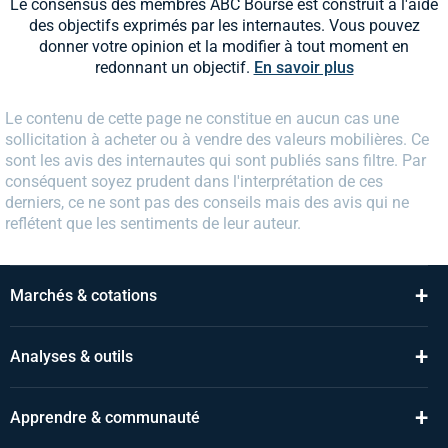
Le consensus des membres ABC Bourse est construit à l'aide
des objectifs exprimés par les internautes. Vous pouvez
donner votre opinion et la modifier à tout moment en
redonnant un objectif.
En savoir plus
Le contenu de cette page ne constitue en aucun cas une
sollicitation à acheter ou à vendre des valeurs mobilières. Ce
sont les avis des internautes qui sont publiés sans filtre. Par
conséquent soyez prudent dans l'interprétation de ces
derniers, ce ne sont pas des conseils mais des avis qui ne
reflétent que les sentiments de leur auteur.
+
Marchés & cotations
+
Analyses & outils
+
Apprendre & communauté