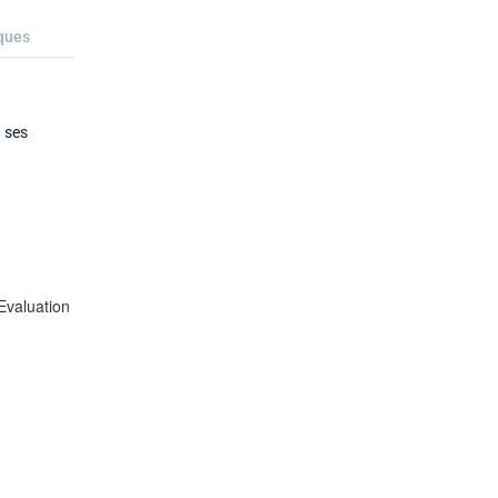
ques
à ses