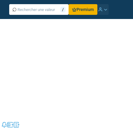
⌕
/
Premium