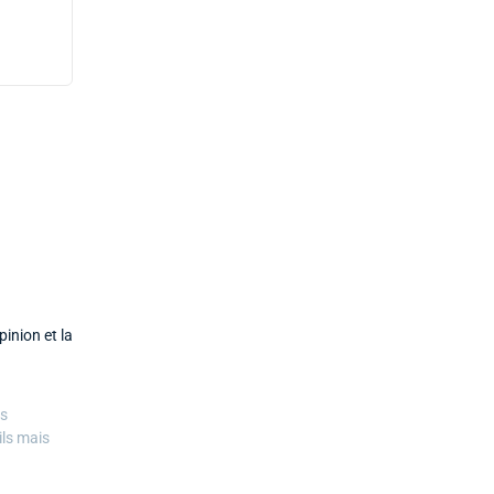
inion et la
es
ils mais