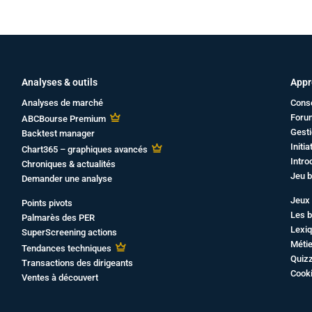
Analyses & outils
Appr
Analyses de marché
Cons
Foru
ABCBourse Premium
Gesti
Backtest manager
Initi
Chart365 – graphiques avancés
Intro
Chroniques & actualités
Jeu b
Demander une analyse
Jeux 
Points pivots
Les b
Palmarès des PER
Lexiq
SuperScreening actions
Métie
Tendances techniques
Quiz
Transactions des dirigeants
Cook
Ventes à découvert