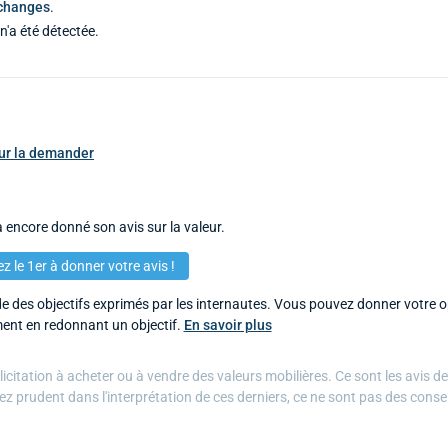
échanges
.
n'a été détectée.
pour la demander
 encore donné son avis sur la valeur.
z le 1er à donner votre avis !
 des objectifs exprimés par les internautes. Vous pouvez donner votre op
ent en redonnant un objectif.
En savoir plus
citation à acheter ou à vendre des valeurs mobilières. Ce sont les avis d
ez prudent dans l'interprétation de ces derniers, ce ne sont pas des conse