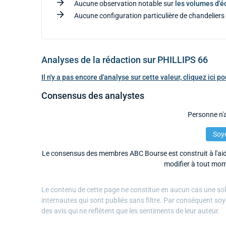
Aucune observation notable sur
les volumes d'
Aucune configuration particulière de chandeliers 
Analyses de la rédaction sur PHILLIPS 66
Il n'y a pas encore d'analyse sur cette valeur, cliquez ici 
Consensus des analystes
Personne n'a
Soye
Le consensus des membres ABC Bourse est construit à l'aide
modifier à tout mom
Le contenu de cette page ne constitue en aucun cas une solli
internautes qui sont publiés sans filtre. Par conséquent soy
des avis qui ne reflétent que les sentiments de leur auteur.