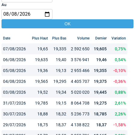
Au
Date
Plus Haut
Plus Bas
Volume
Dernier
Variation
07/08/2026
19,65
19,335
2 592 650
19,605
0,75%
06/08/2026
19,635
19,40
3 576 941
19,46
0,54%
05/08/2026
19,36
19,13
2 955 466
19,355
-0,10%
04/08/2026
19,565
19,295
4 405 707
19,375
-0,36%
03/08/2026
19,52
19,34
5 020 020
19,445
0,88%
31/07/2026
19,785
19,15
8 064 708
19,275
2,61%
30/07/2026
18,88
18,32
5 236 773
18,785
2,26%
29/07/2026
18,75
18,37
4 138 822
18,37
-1,58%