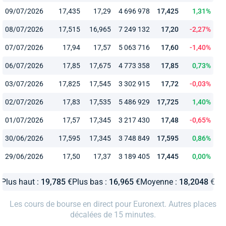
09/07/2026
17,435
17,29
4 696 978
17,425
1,31%
08/07/2026
17,515
16,965
7 249 132
17,20
-2,27%
07/07/2026
17,94
17,57
5 063 716
17,60
-1,40%
06/07/2026
17,85
17,675
4 773 358
17,85
0,73%
03/07/2026
17,825
17,545
3 302 915
17,72
-0,03%
02/07/2026
17,83
17,535
5 486 929
17,725
1,40%
01/07/2026
17,57
17,345
3 217 430
17,48
-0,65%
30/06/2026
17,595
17,345
3 748 849
17,595
0,86%
29/06/2026
17,50
17,37
3 189 405
17,445
0,00%
Plus haut :
19,785
€
Plus bas :
16,965
€
Moyenne :
18,2048
€
Les cours de bourse en direct pour Euronext. Autres places
décalées de 15 minutes.