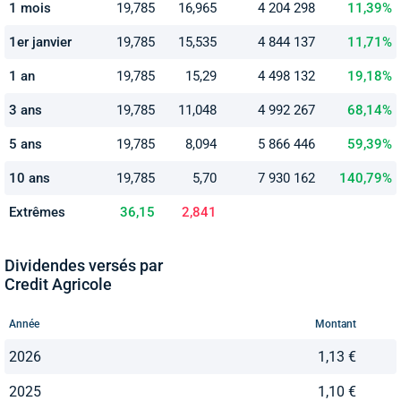
1 mois
19,785
16,965
4 204 298
11,39%
1er janvier
19,785
15,535
4 844 137
11,71%
1 an
19,785
15,29
4 498 132
19,18%
3 ans
19,785
11,048
4 992 267
68,14%
5 ans
19,785
8,094
5 866 446
59,39%
10 ans
19,785
5,70
7 930 162
140,79%
Extrêmes
36,15
2,841
Dividendes versés par
Credit Agricole
Année
Montant
2026
1,13 €
2025
1,10 €