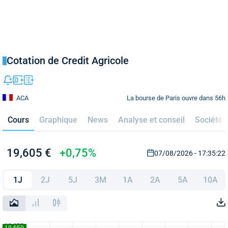
Cotation de Credit Agricole
La bourse de Paris ouvre dans 56h
ACA
Cours
Graphique
News
Analyse et conseil
Société
19,605 €
+0,75%
07/08/2026 - 17:35:22
1J
2J
5J
3M
1A
2A
5A
10A