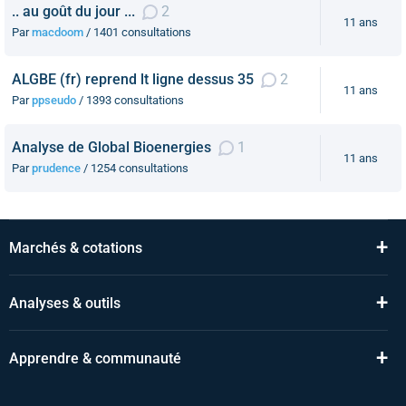
.. au goût du jour ...
2
11 ans
Par
macdoom
/ 1401 consultations
ALGBE (fr) reprend lt ligne dessus 35
2
11 ans
Par
ppseudo
/ 1393 consultations
Analyse de Global Bioenergies
1
11 ans
Par
prudence
/ 1254 consultations
+
Marchés & cotations
+
Analyses & outils
+
Apprendre & communauté