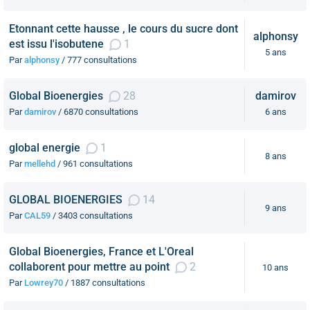
Etonnant cette hausse , le cours du sucre dont
alphonsy
est issu l'isobutene
1
5 ans
Par
alphonsy
/ 777 consultations
Global Bioenergies
28
damirov
Par
damirov
/ 6870 consultations
6 ans
global energie
1
8 ans
Par
mellehd
/ 961 consultations
GLOBAL BIOENERGIES
14
9 ans
Par
CAL59
/ 3403 consultations
Global Bioenergies, France et L'Oreal
collaborent pour mettre au point
2
10 ans
Par
Lowrey70
/ 1887 consultations