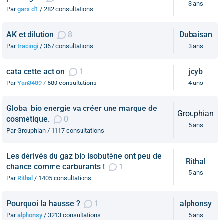
3 ans
Par
gars d1
/ 282 consultations
AK et dilution
8
Dubaisan
Par
tradingi
/ 367 consultations
3 ans
cata cette action
1
jcyb
Par
Yan3489
/ 580 consultations
4 ans
Global bio energie va créer une marque de
Grouphian
cosmétique.
0
5 ans
Par Grouphian / 1117 consultations
Les dérivés du gaz bio isobuténe ont peu de
Rithal
chance comme carburants !
1
5 ans
Par
Rithal
/ 1405 consultations
Pourquoi la hausse ?
1
alphonsy
Par
alphonsy
/ 3213 consultations
5 ans