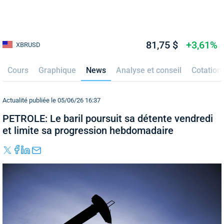
81,75 $
+3,61%
XBRUSD
Cours
Graphique
News
Analyse et conseil
Cotation
Actualité publiée le 05/06/26 16:37
PETROLE: Le baril poursuit sa détente vendredi
et limite sa progression hebdomadaire