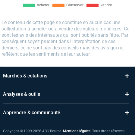
Le contenu de cette page ne constitue en aucun cas une
sollicitation à acheter ou à vendre des valeurs mobilières. Ce
sont les avis des internautes qui sont publiés sans filtre. Par
conséquent soyez prudent dans l'interprétation de ces
derniers, ce ne sont pas des conseils mais des avis qui ne
reflétent que les sentiments de leur auteur.
+
Marchés & cotations
+
Analyses & outils
+
Apprendre & communauté
Copyright © 1999-2026 ABC Bourse.
Mentions légales
. Tous droits réservés.