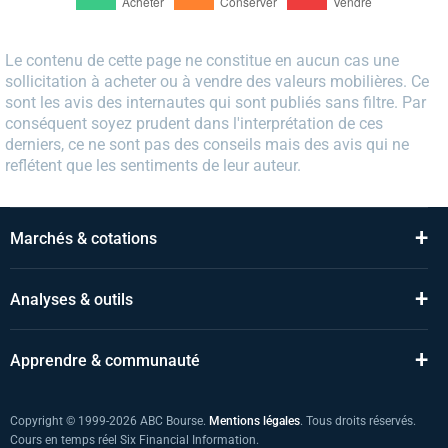
Le contenu de cette page ne constitue en aucun cas une
sollicitation à acheter ou à vendre des valeurs mobilières. Ce
sont les avis des internautes qui sont publiés sans filtre. Par
conséquent soyez prudent dans l'interprétation de ces
derniers, ce ne sont pas des conseils mais des avis qui ne
reflétent que les sentiments de leur auteur.
+
Marchés & cotations
+
Analyses & outils
+
Apprendre & communauté
Copyright © 1999-2026 ABC Bourse.
Mentions légales
. Tous droits réservés.
Cours en temps réel Six Financial Information.