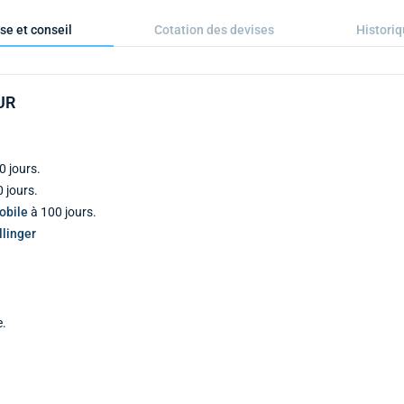
se et conseil
Cotation des devises
Histori
EUR
0 jours.
 jours.
obile
à 100 jours.
linger
e.