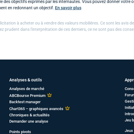
 des objectifs exprimés par les internautes. Vous pouvez donner votre op
ent en redonnant un objectif.
En savoir plus
citation à acheter ou à vendre des valeurs mobilières. Ce sont les avis d
ez prudent dans l'interprétation de ces derniers, ce ne sont pas des conse
Analyses & outils
Appr
Analyses de marché
Cons
Foru
ABCBourse Premium
Gesti
Backtest manager
Initi
Chart365 – graphiques avancés
Intro
Chroniques & actualités
Jeu b
Demander une analyse
Jeux 
Points pivots