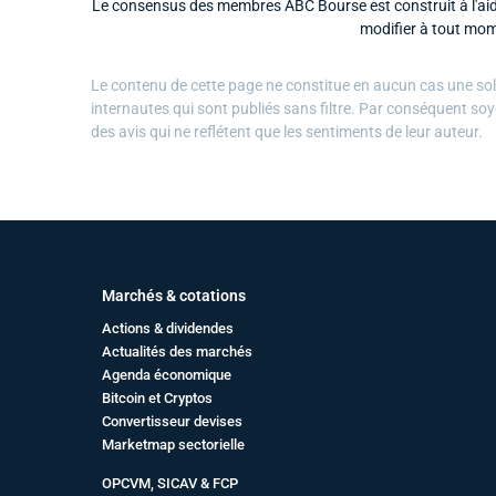
Le consensus des membres ABC Bourse est construit à l'aide
modifier à tout mom
Le contenu de cette page ne constitue en aucun cas une solli
internautes qui sont publiés sans filtre. Par conséquent soy
des avis qui ne reflétent que les sentiments de leur auteur.
Marchés & cotations
Actions & dividendes
Actualités des marchés
Agenda économique
Bitcoin et Cryptos
Convertisseur devises
Marketmap sectorielle
OPCVM, SICAV & FCP