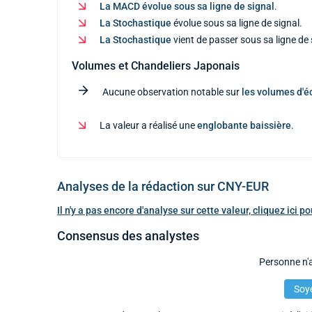
La MACD évolue sous sa ligne de signal
.
La Stochastique
évolue sous sa ligne de signal.
La Stochastique
vient de passer sous sa ligne de 
Volumes et Chandeliers Japonais
Aucune observation notable sur
les volumes d'
La valeur a réalisé une
englobante baissière
.
Analyses de la rédaction sur CNY-EUR
Il n'y a pas encore d'analyse sur cette valeur, cliquez ici 
Consensus des analystes
Personne n'a
Soye