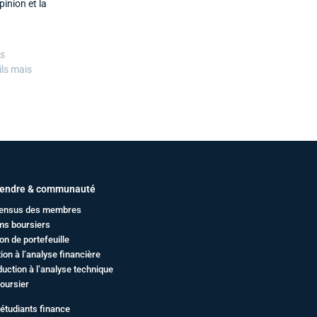
inion et la
es
ils mais
endre & communauté
ensus des membres
ms boursiers
on de portefeuille
ation à l’analyse financière
duction à l’analyse technique
oursier
étudiants finance