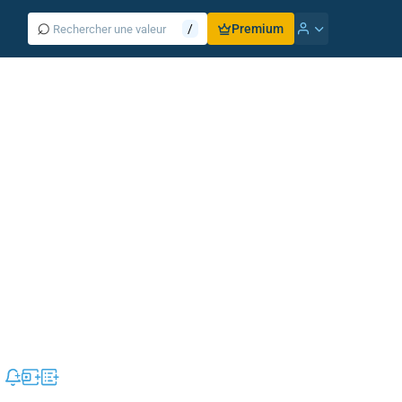
⌕
/
Premium