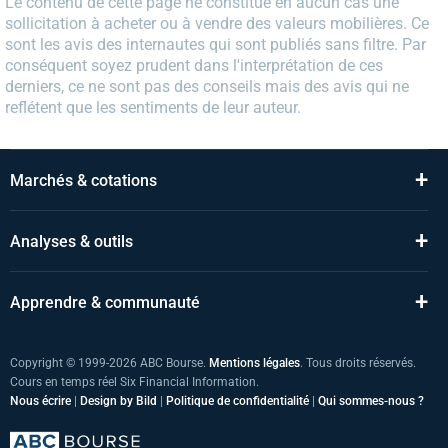
Le contenu de cette page ne constitue en aucun cas une
sollicitation à acheter ou à vendre des valeurs mobilières. Ce
sont les avis des internautes qui sont publiés sans filtre. Par
conséquent soyez prudent dans l'interprétation de ces
derniers, ce ne sont pas des conseils mais des avis qui ne
reflétent que les sentiments de leur auteur.
+
Marchés & cotations
+
Analyses & outils
+
Apprendre & communauté
Copyright © 1999-2026 ABC Bourse.
Mentions légales
. Tous droits réservés.
Cours en temps réel Six Financial Information.
Nous écrire
|
Design by Bild
|
Politique de confidentialité
|
Qui sommes-nous ?