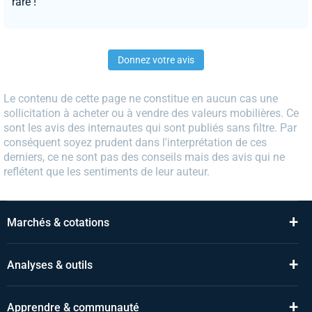
rare !
Donnez votre avis
Le contenu de cette page ne constitue en aucun cas une
sollicitation à acheter ou à vendre des valeurs mobilières. Ce
sont les avis des internautes qui sont publiés sans filtre. Par
conséquent soyez prudent dans l'interprétation de ces
derniers, ce ne sont pas des conseils mais des avis qui ne
reflétent que les sentiments de leur auteur.
+
Marchés & cotations
+
Analyses & outils
+
Apprendre & communauté