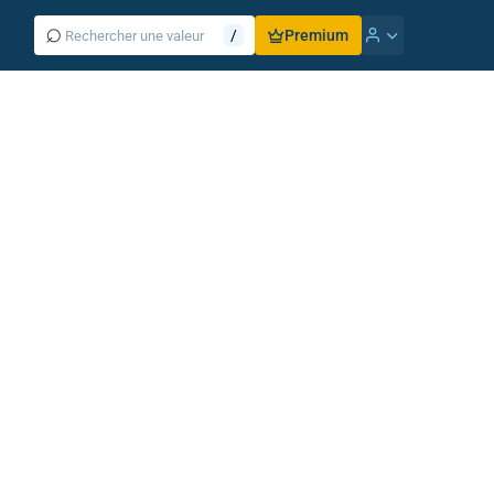
⌕
/
Premium