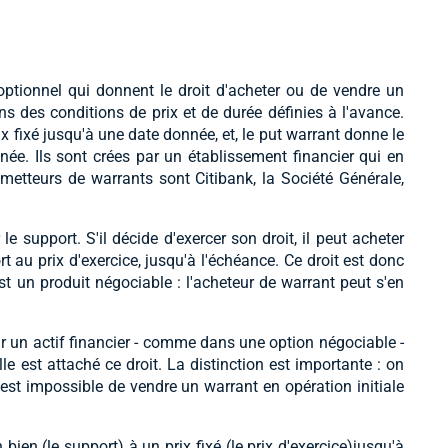
optionnel qui donnent le droit d'acheter ou de vendre un
dans des conditions de prix et de durée définies à l'avance.
rix fixé jusqu'à une date donnée, et, le put warrant donne le
née. Ils sont crées par un établissement financier qui en
émetteurs de warrants sont Citibank, la Société Générale,
le support. S'il décide d'exercer son droit, il peut acheter
t au prix d'exercice, jusqu'à l'échéance. Ce droit est donc
t un produit négociable : l'acheteur de warrant peut s'en
ur un actif financier - comme dans une option négociable -
lle est attaché ce droit. La distinction est importante : on
 est impossible de vendre un warrant en opération initiale
bien (le support) à un prix fixé (le prix d'exercice)jusqu'à