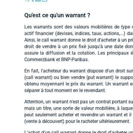
Qu'est ce qu'un warrant ?
Les warrants sont des valeurs mobilières de type 
actif financier (devises, indices, taux, actions,...) 
Ainsi, le call warrant donne le droit d'acheter à un p
droit de vendre à un prix fixé jusqu'à une date don
assure la diffusion et la cotation. Les principaux 
Commerzbank et BNP-Paribas.
En fait, l'acheteur du warrant dispose d'un droit sur 
(call warrant) ou bien vendre (put warrant) le suppor
obtenu moyennant le prix du warrant. Un warrant es
séparer à tout moment en le revendant.
Attention, un warrant n'est pas un contrat portant s
mais un titre, une sorte de valeur mobilière, à laque
peut seulement acheter et revendre un warrant et il
(vente à découvert) pour le racheter ultérieurement.
L'achat d'un call warrant donne le droit d'acheter un 